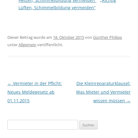
Heizen, Schimmelbildung vermeiden“
„Richtig
Lüften, Schimmelbildung vermeiden“
Dieser Beitrag wurde am
18. Oktober 2015
von
Günther Philipp
unter
Allgemein
veröffentlicht.
Beitrags-
←
Vermieter in der Pflicht:
Die Kleinreparaturklausel:
Navigation
Neues Meldegesetz ab
Was Mieter und Vermieter
01.11.2015
wissen müssen
→
Suchen
nach: