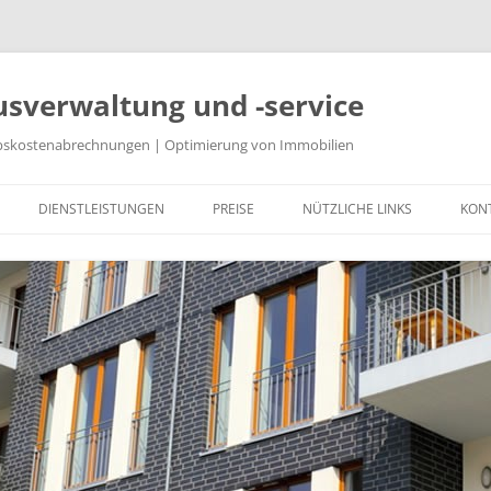
usverwaltung und -service
ebskostenabrechnungen | Optimierung von Immobilien
Zum
Inhalt
DIENSTLEISTUNGEN
PREISE
NÜTZLICHE LINKS
KON
springen
HAUSGELDABRECHNUNG
HEIZKOSTENABRECHNUNGEN
BETRIEBSKOSTENABRECHNUNGEN
OPTIMIERUNG IHRER IMMOBILIE,
WEITERE SERVICES