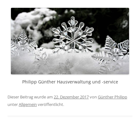
Philipp Günther Hausverwaltung und -service
Dieser Beitrag wurde am
22. Dezember 2017
von
Günther Philipp
unter
Allgemein
veröffentlicht.